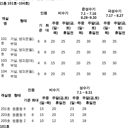
(1층 101호~104호)
준성수기
극성수기
인원
비수기
7.1 ~ 7.16
7.17 ~ 8.27
8.28~9.30
객실
형태
주중
주말(금,
주중
주말(금,
주중
주말(금,
명
기
최
(일~
토)
(일~
토)
(일~
토)
준
대
목)
휴일전
목)
휴일전
목)
휴일전
101
거실, 방1(온돌),
6
8
20
25
25
30
30
35
호
부엌
102
거실, 방1(온돌),
6
8
20
25
25
30
30
35
호
부엌
103
거실, 방1(침대),
4
6
15
20
20
25
25
30
호
부엌
104
거실, 방1(온돌),
6
8
20
25
25
30
30
35
호
부엌
성수기
인원
비수기
7.1 ~ 8.31
객실명
형태
주중
주말(금,토)
주중
주말(금,토)
기준
최대
(일~목)
휴일전
(일~목)
휴일전
201호
원룸형
6
8
15
20
23
28
203호
원룸형
6
8
15
20
23
28
205호
원룸형
2
4
10
12
15
18
101호